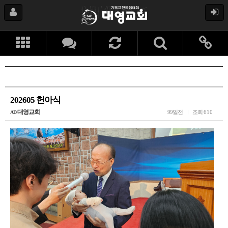
202605 헌아식
대영교회
99일전
조회
610
AD