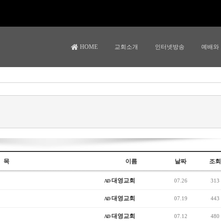
HOME
교회소개
인터넷방송
예배와
 목
이름
날짜
조회
대영교회
07.26
313
AD
대영교회
07.19
443
AD
대영교회
07.12
480
AD