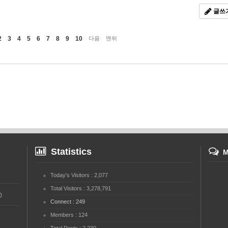
글쓰
2
3
4
5
6
7
8
9
10
다음
맨뒤
Statistics
My
Today's Visitors : 2,077
Total Visitors : 3,278,791
0
Connect : 249
Members : 124