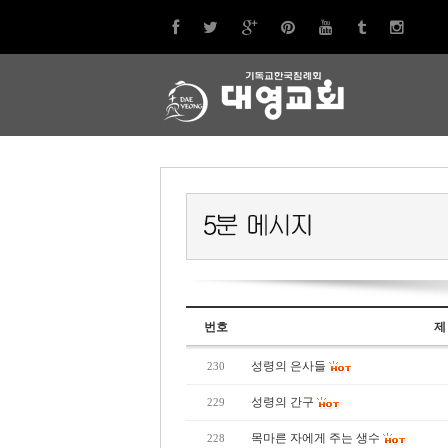
번호
제
성령의 은사들
230
성령의 간구
229
목마른 자에게 주는 생수
228