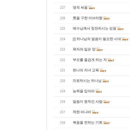
영적 싸움
227
롯을 구한 아브라함
226
예수님께서 칭찬하시는 믿음
225
하나님의 말씀이 필요한 시대
224
목자와 잃은 양
223
부모를 즐겁게 하는 자
222
한나의 자녀 교육
221
치료하시는 하나님
220
능력을 입어라
219
말씀이 원칙인 사람
218
착한 바나바
217
복음을 전하는 기회
216